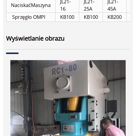
JL21
-
JL21
-
JL21
-
JL
Naciskać
Maszyna
16
25A
45A
6
Sprzęgło OMPI
KB100
KB100
KB200
K
Wyświetlanie obrazu