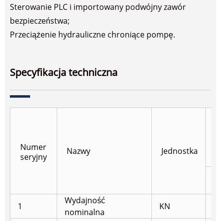
Sterowanie PLC i importowany podwójny zawór
bezpieczeństwa;
Przeciążenie hydrauliczne chroniące pompę.
Specyfikacja techniczna
S
Numer
Nazwy
Jednostka
seryjny
JL
Wydajność
1
KN
8
nominalna