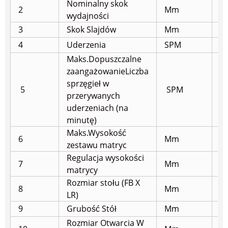
Nominalny skok
2
Mm
4
wydajności
3
Skok Slajdów
Mm
12
4
Uderzenia
SPM
5
Maks.Dopuszczalne
zaangażowanie
Liczba
sprzęgieł w
5
SPM
2
przerywanych
uderzeniach (na
minutę)
Maks.Wysokość
6
Mm
3
zestawu matryc
Regulacja wysokości
7
Mm
8
matrycy
Rozmiar stołu (FB X
8
Mm
5
LR)
9
Grubość Stół
Mm
9
Rozmiar Otwarcia W