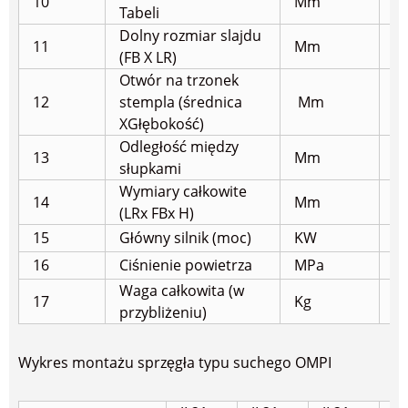
10
Mm
Φ
Tabeli
Dolny rozmiar slajdu
11
Mm
3
(FB X LR)
Otwór na trzonek
12
stempla (średnica
Mm
Φ
X
Głębokość)
Odległość między
13
Mm
5
słupkami
Wymiary całkowite
14
Mm
1
(LRx FBx H)
15
Główny silnik (moc)
KW
7,
16
Ciśnienie powietrza
MPa
0,
Waga całkowita (w
17
Kg
6
przybliżeniu)
Wykres montażu sprzęgła typu suchego OMPI