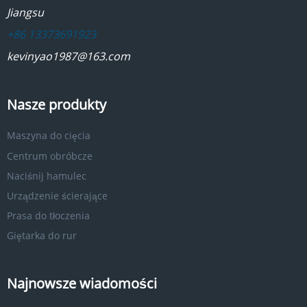
Jiangsu
+86 13373691923
kevinyao1987@163.com
Nasze produkty
Maszyna do cięcia
Centrum obróbcze
Naciśnij hamulec
Urządzenie ścierające
Prasa do tłoczenia
Giętarka do rur
Najnowsze wiadomości