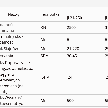
Nazwy
Jednostka
JL21-250
J
dajność
KN
2500
3
minalna
minalny skok
Mm
8
8
dajności
ok Slajdów
Mm
21-220
2
erzenia
SPM
30-45
2
ks.Dopuszczalne
angażowanie
Liczba
zęgieł w
SPM
24
2
zerywanych
erzeniach (na
nutę)
ks.Wysokość
Mm
500
5
stawu matryc