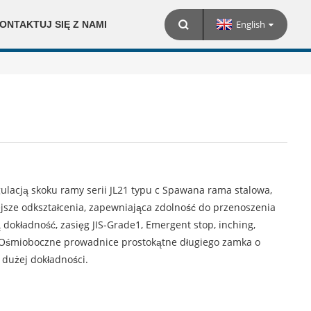
English
ONTAKTUJ SIĘ Z NAMI
ulacją skoku ramy serii JL21 typu c Spawana rama stalowa,
jsze odkształcenia, zapewniająca zdolność do przenoszenia
dokładność, zasięg JIS-Grade1, Emergent stop, inching,
h.Ośmioboczne prowadnice prostokątne długiego zamka o
i dużej dokładności.