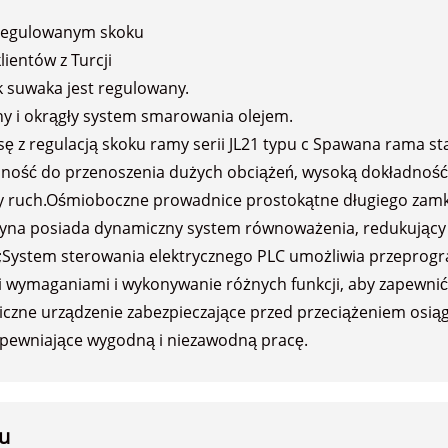
 regulowanym skoku
ientów z Turcji
 suwaka jest regulowany.
y i okrągły system smarowania olejem.
 z regulacją skoku ramy serii JL21 typu c Spawana rama sta
ność do przenoszenia dużych obciążeń, wysoką dokładność, 
ły ruch.Ośmioboczne prowadnice prostokątne długiego zamka 
yna posiada dynamiczny system równoważenia, redukujący
;System sterowania elektrycznego PLC umożliwia przepro
i wymaganiami i wykonywanie różnych funkcji, aby zapewni
iczne urządzenie zabezpieczające przed przeciążeniem osią
apewniające wygodną i niezawodną pracę.
u