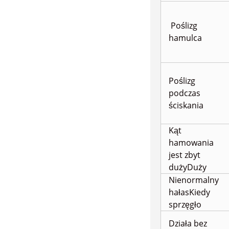
Poślizg
hamulca
Poślizg
podczas
ściskania
Kąt
hamowania
jest zbyt
duży
Duży
Nienormalny
hałas
Kiedy
sprzęgło
Działa bez