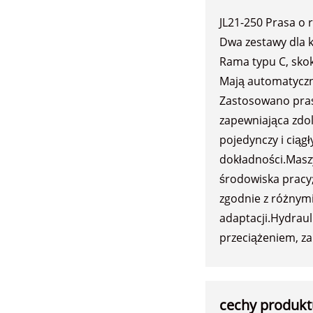
JL21-250 Prasa o
Dwa zestawy dla kl
Rama typu C, skok
Mają automatyczn
Zastosowano prasę
zapewniająca zdol
pojedynczy i ciąg
dokładności.Masz
środowiska pracy
zgodnie z różnym
adaptacji.Hydraul
przeciążeniem, z
cechy produkt