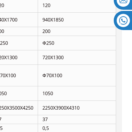
20
120
40X1700
940X1850
00
200
250
Φ250
20X1300
720X1300
70X100
Φ70X100
050
1050
250X3500X
4250
2250X3900
X4310
7
37
,5
0,5