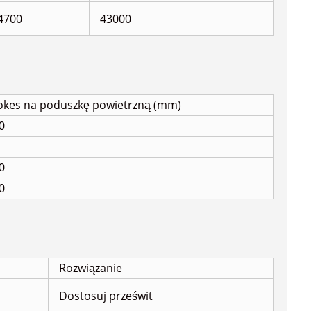
4700
43000
okes na poduszkę powietrzną (mm)
0
0
0
Rozwiązanie
Dostosuj prześwit