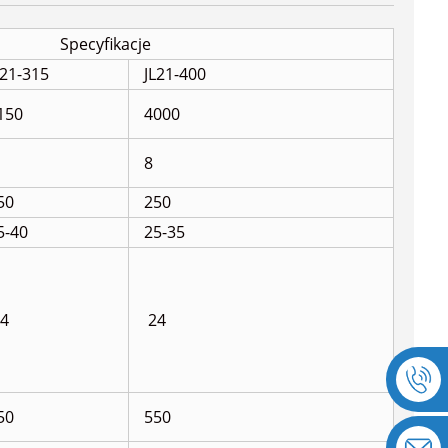
Specyfikacje
L21-315
JL21-400
150
4000
8
50
250
5-40
25-35
4
24
50
550