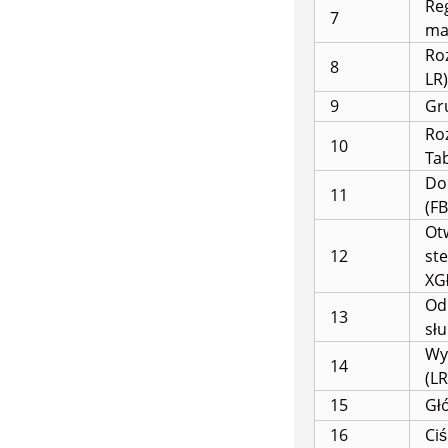
Re
7
ma
Roz
8
LR)
9
Gr
Ro
10
Tab
Dol
11
(FB
Ot
12
st
X
G
Od
13
sł
Wy
14
(LR
15
Głó
16
Ciś