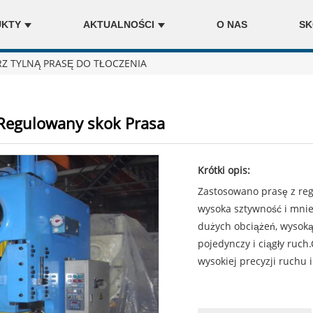
UKTY
AKTUALNOŚCI
O NAS
SK
Z TYLNĄ PRASĘ DO TŁOCZENIA
ł Regulowany skok Prasa
Krótki opis:
Zastosowano prasę z reg
wysoka sztywność i mnie
dużych obciążeń, wysoką 
pojedynczy i ciągły ruc
wysokiej precyzji ruchu 