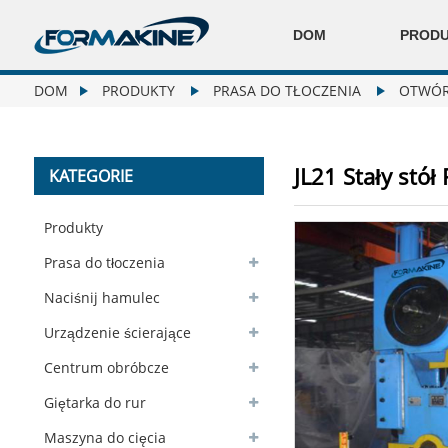
DOM
PROD
DOM
PRODUKTY
PRASA DO TŁOCZENIA
OTWÓR
JL21 Stały stó
KATEGORIE
Produkty
Prasa do tłoczenia
Naciśnij hamulec
Urządzenie ścierające
Centrum obróbcze
Giętarka do rur
Maszyna do cięcia