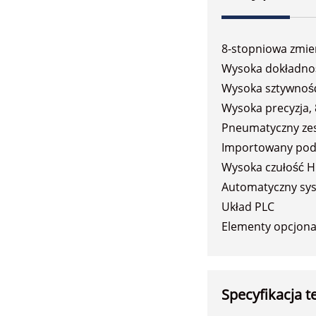
8-stopniowa zmie
Wysoka dokładność
Wysoka sztywność
Wysoka precyzja,
Pneumatyczny zes
Importowany podw
Wysoka czułość 
Automatyczny sys
Układ PLC
Elementy opcjonal
Specyfikacja t