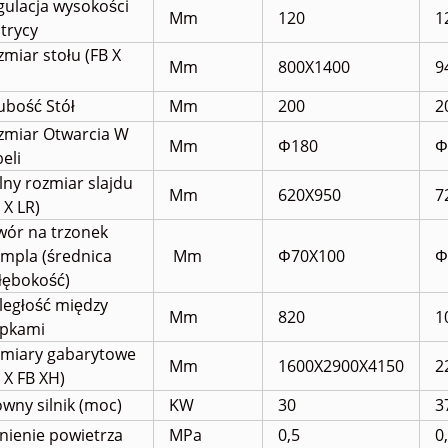
gulacja wysokości
Mm
120
1
trycy
miar stołu (FB X
Mm
800X1400
9
ubość Stół
Mm
200
2
zmiar Otwarcia W
Mm
Φ180
Φ
eli
ny rozmiar slajdu
Mm
620X950
7
 X LR)
wór na trzonek
empla (średnica
Mm
Φ70X100
Φ
łębokość)
ległość między
Mm
820
1
upkami
miary gabarytowe
Mm
1600X2900X4
150
2
 X FB XH)
wny silnik (moc)
KW
30
3
nienie powietrza
MPa
0,5
0