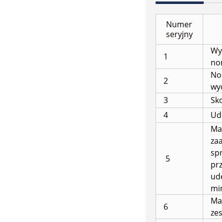
Numer
seryjny
Wy
1
no
No
2
wy
3
Sk
4
Ud
Ma
za
spr
5
pr
ud
mi
Ma
6
ze