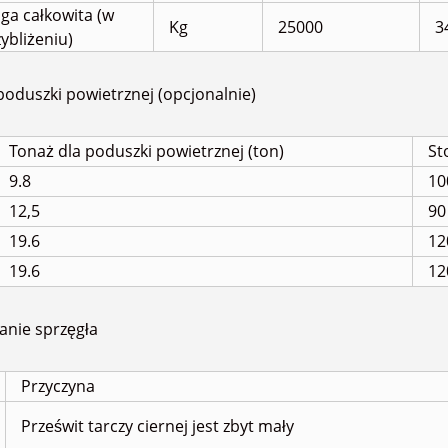
ga całkowita (w
Kg
25000
3
ybliżeniu)
oduszki powietrznej (opcjonalnie)
Tonaż dla poduszki powietrznej (ton)
St
9.8
10
12,5
90
19.6
12
19.6
12
anie sprzęgła
Przyczyna
Prześwit tarczy ciernej jest zbyt mały