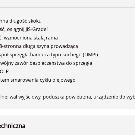
nna długość skoku
, osiągnij JIS-Grade1
, wzmocniona stalą rama
 8-stronna długa szyna prowadząca
pół sprzęgła-hamulca typu suchego (OMPI)
ójny zawór bezpieczeństwa do sprzęgła
HOLP
tem smarowania cyklu olejowego
ne: wał wyjściowy, poduszka powietrzna, urządzenie do wyb
echniczna