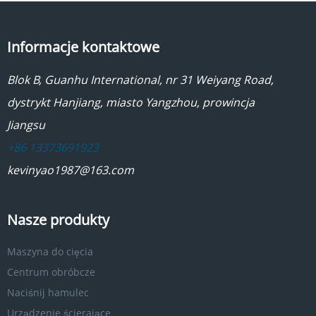
Informacje kontaktowe
Blok B, Guanhu International, nr 31 Weiyang Road,
dystrykt Hanjiang, miasto Yangzhou, prowincja
Jiangsu
+86 13373691923
kevinyao1987@163.com
Nasze produkty
Maszyna do cięcia
Centrum obróbcze
Naciśnij hamulec
Urządzenie ścierające