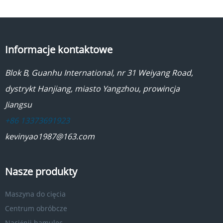
Informacje kontaktowe
Blok B, Guanhu International, nr 31 Weiyang Road,
dystrykt Hanjiang, miasto Yangzhou, prowincja
Jiangsu
+86 13373691923
kevinyao1987@163.com
Nasze produkty
Maszyna do cięcia
Centrum obróbcze
Naciśnij hamulec