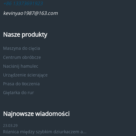
+86 13373691923
kevinyao1987@163.com
Nasze produkty
Maszyna do cięcia
Centrum obróbcze
Naciśnij hamulec
Urządzenie ścierające
Prasa do tłoczenia
Giętarka do rur
Najnowsze wiadomości
23.03.29
Różnica między szybkim dziurkaczem a...