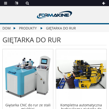
DOM
PRODUKTY
GIĘTARKA DO RUR
GIĘTARKA DO RUR
Giętarka CNC do rur ze stali
Kompletna automatyczna
miękkiej
hydrauliczna giętarka do