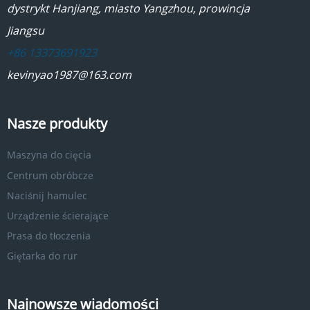
dystrykt Hanjiang, miasto Yangzhou, prowincja
Jiangsu
+86 13373691923
kevinyao1987@163.com
Nasze produkty
Maszyna do cięcia
Centrum obróbcze
Naciśnij hamulec
Urządzenie ścierające
Prasa do tłoczenia
Giętarka do rur
Najnowsze wiadomości