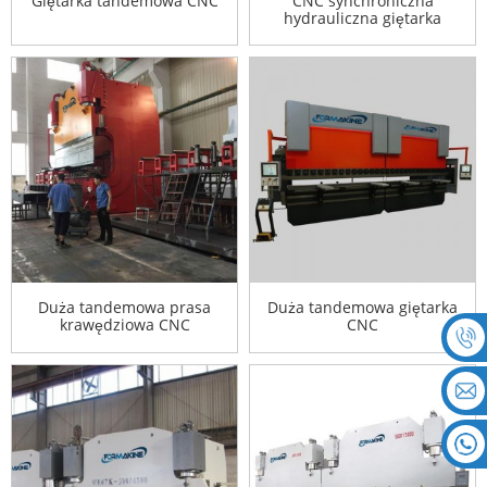
Giętarka tandemowa CNC
CNC synchroniczna
hydrauliczna giętarka
tandemowa
Duża tandemowa prasa
Duża tandemowa giętarka
krawędziowa CNC
CNC