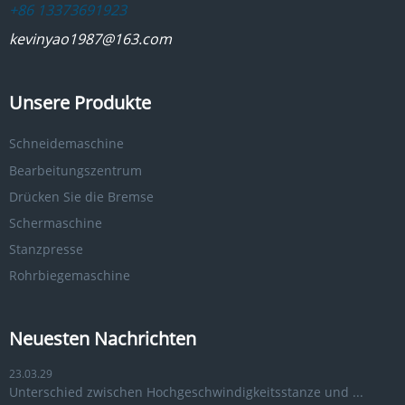
+86 13373691923
kevinyao1987@163.com
Unsere Produkte
Schneidemaschine
Bearbeitungszentrum
Drücken Sie die Bremse
Schermaschine
Stanzpresse
Rohrbiegemaschine
Neuesten Nachrichten
23.03.29
Unterschied zwischen Hochgeschwindigkeitsstanze und ...