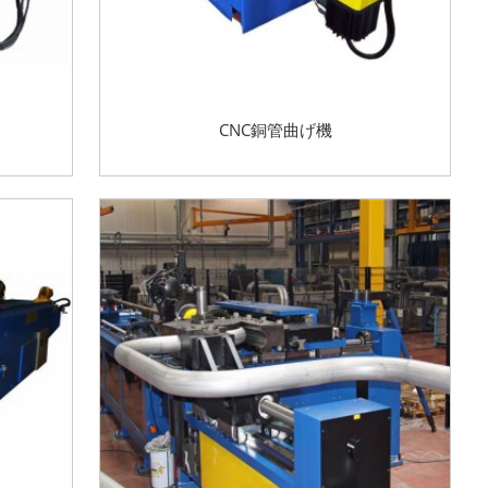
CNC銅管曲げ機