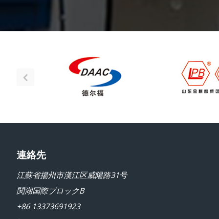
連絡先
江蘇省揚州市漢江区威陽路31号
関湖国際ブロックB
+86 13373691923