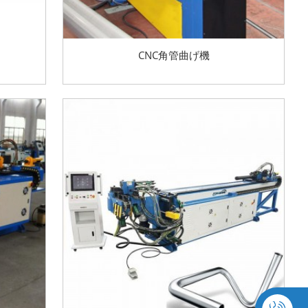
CNC角管曲げ機