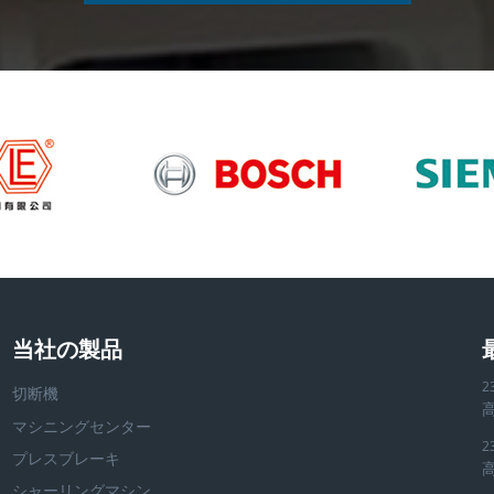
当社の製品
2
切断機
マシニングセンター
2
プレスブレーキ
シャーリングマシン