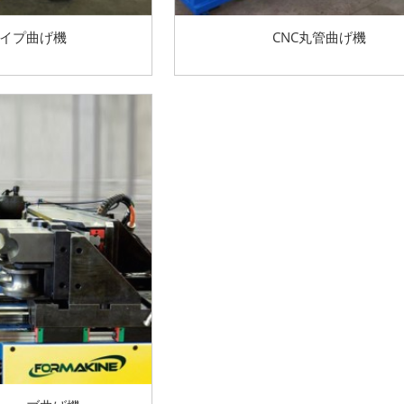
パイプ曲げ機
CNC丸管曲げ機