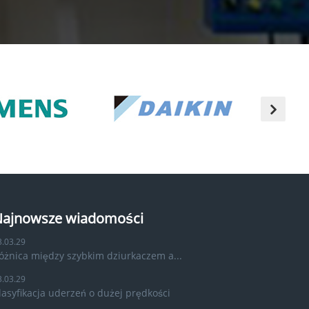
ajnowsze wiadomości
3.03.29
óżnica między szybkim dziurkaczem a...
3.03.29
lasyfikacja uderzeń o dużej prędkości