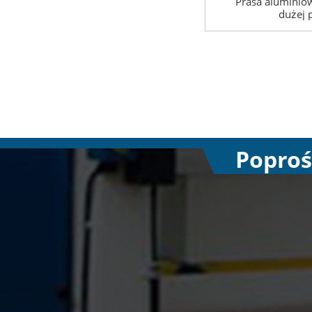
Prasa aluminiow
dużej 
Poproś