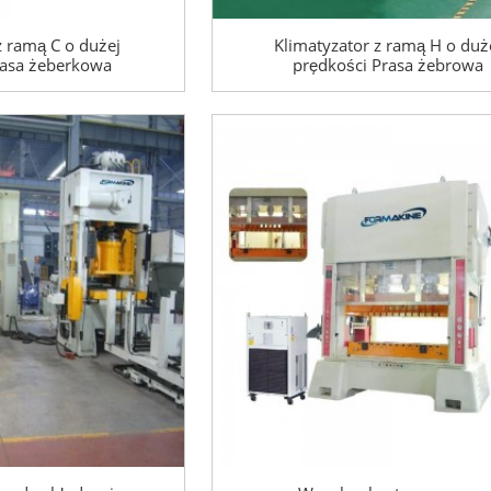
z ramą C o dużej
Klimatyzator z ramą H o duż
rasa żeberkowa
prędkości Prasa żebrowa