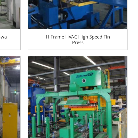
owa
H Frame HVAC High Speed ​​Fin
Press