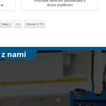
Pionowe centrum obróbkowe o
 w
dużej prędkości
Dalej >
>>
Strona 3 / 15
 z nami