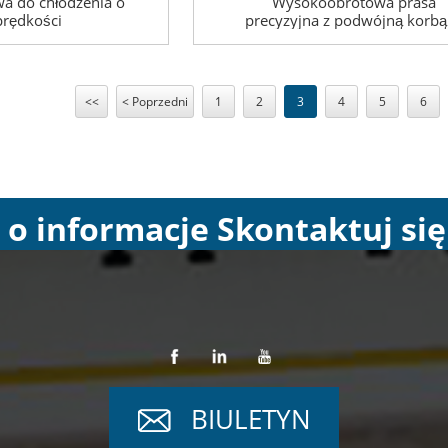
a do chłodzenia o
Wysokoobrotowa prasa
prędkości
precyzyjna z podwójną korbą
kształcie litery H
<<
< Poprzedni
1
2
3
4
5
6
 o informacje Skontaktuj się
BIULETYN