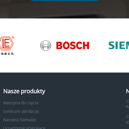
Nasze produkty
N
2
Maszyna do cięcia
R
Centrum obróbcze
2
Naciśnij hamulec
K
Urządzenie ścierające