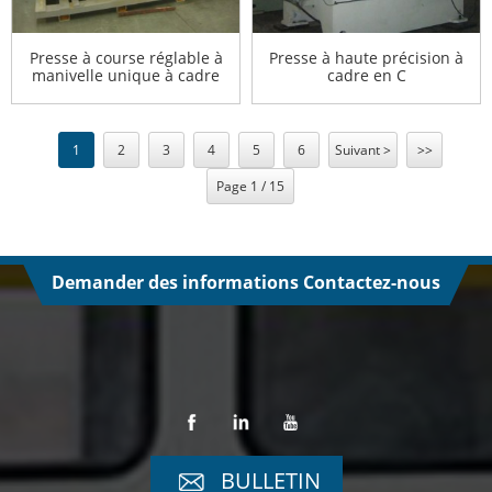
Presse à course réglable à
Presse à haute précision à
manivelle unique à cadre
cadre en C
en C
1
2
3
4
5
6
Suivant >
>>
Page 1 / 15
Demander des informations Contactez-nous
BULLETIN