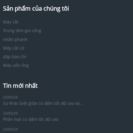
Sản phẩm của chúng tôi
Máy cắt
Trung tâm gia công
nhấn phanh
Máy cắt cỏ
dập báo chí
Máy uốn ống
Tin mới nhất
23/03/29
Sự khác biệt giữa cú đấm tốc độ cao và...
23/03/29
Phân loại cú đấm tốc độ cao
23/03/29