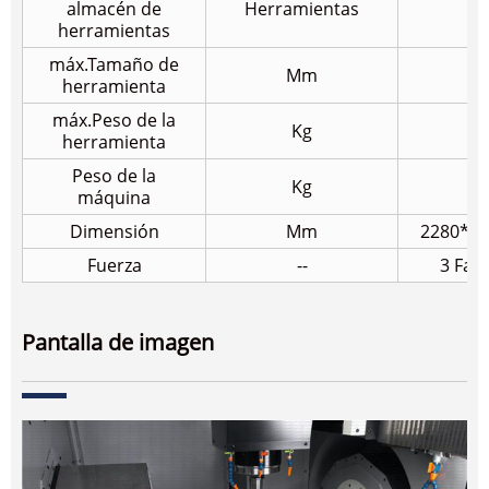
almacén de
Herramientas
1
herramientas
máx.Tamaño de
Mm
1
herramienta
máx.Peso de la
Kg
herramienta
Peso de la
Kg
30
máquina
Dimensión
Mm
2280*17
Fuerza
--
3 Fase
Pantalla de imagen