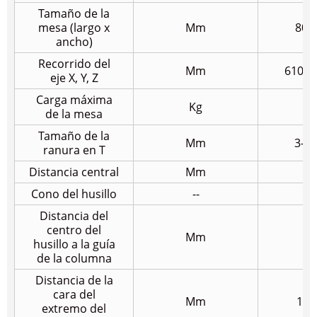
Tamaño de la
mesa (largo x
Mm
800
ancho)
Recorrido del
Mm
610/3
eje X, Y, Z
Carga máxima
Kg
4
de la mesa
Tamaño de la
Mm
3-14
ranura en T
Distancia central
Mm
1
Cono del husillo
--
BT
Distancia del
centro del
Mm
3
husillo a la guía
de la columna
Distancia de la
cara del
Mm
130
extremo del