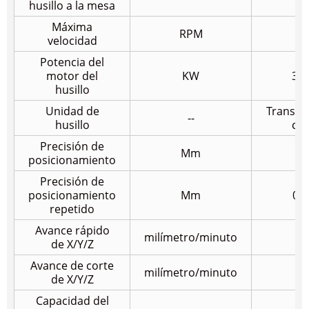
husillo a la mesa
Máxima
RPM
80
velocidad
Potencia del
motor del
KW
3.7
husillo
Unidad de
Transmi
--
husillo
cor
Precisión de
Mm
0.
posicionamiento
Precisión de
posicionamiento
Mm
0.0
repetido
Avance rápido
milímetro/minuto
10
de X/Y/Z
Avance de corte
milímetro/minuto
60
de X/Y/Z
Capacidad del